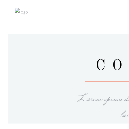
CO
Lorem ipsum dol
la