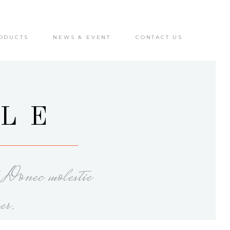
ODUCTS
NEWS & EVENT
CONTACT US
BLE
. Donec molestie
er.