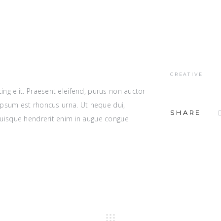
CREATIVE
ng elit. Praesent eleifend, purus non auctor
r ipsum est rhoncus urna. Ut neque dui,
SHARE:
Quisque hendrerit enim in augue congue