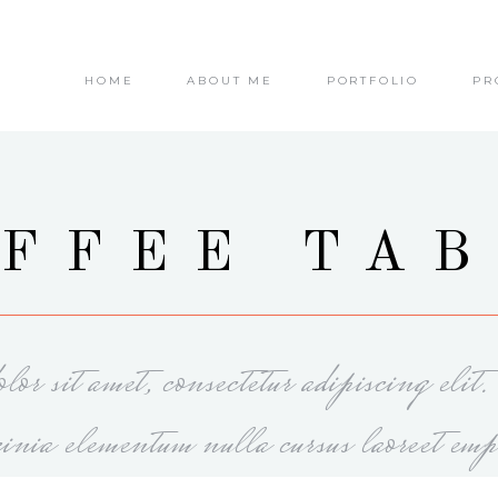
HOME
ABOUT ME
PORTFOLIO
PR
FFEE TA
or sit amet, consectetur adipiscing elit
cinia elementum nulla cursus laoreet emp