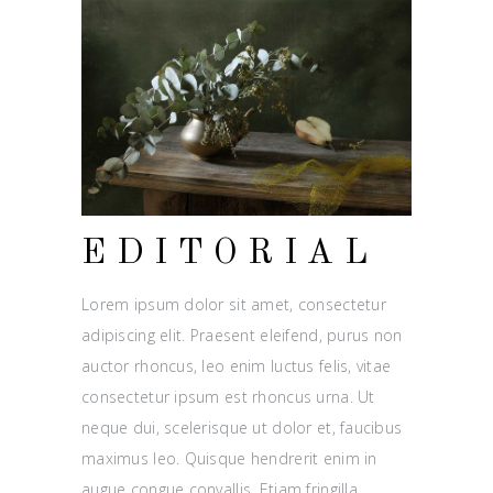
EDITORIAL
Lorem ipsum dolor sit amet, consectetur
adipiscing elit. Praesent eleifend, purus non
auctor rhoncus, leo enim luctus felis, vitae
consectetur ipsum est rhoncus urna. Ut
neque dui, scelerisque ut dolor et, faucibus
maximus leo. Quisque hendrerit enim in
augue congue convallis. Etiam fringilla