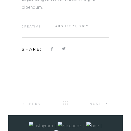
bibendum.
AUGUST 31, 2017
CREATIVE
SHARE:
PREV
NEXT
|
|
|