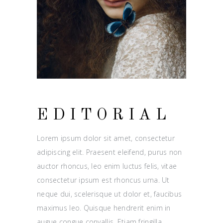
EDITORIAL
Lorem ipsum dolor sit amet, consectetur
adipiscing elit. Praesent eleifend, purus non
auctor rhoncus, leo enim luctus felis, vitae
consectetur ipsum est rhoncus urna. Ut
neque dui, scelerisque ut dolor et, faucibus
maximus leo. Quisque hendrerit enim in
augue congue convallis. Etiam fringilla